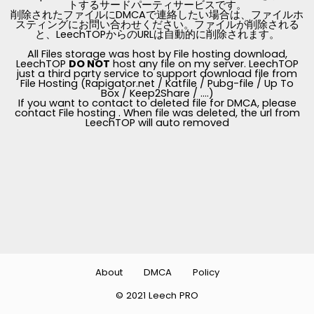
トするサードパーティサービスです。
削除されたファイルにDMCAで連絡したい場合は、ファイルホ
スティングにお問い合わせください。ファイルが削除される
と、LeechTOPからのURLは自動的に削除されます。
All Files storage was host by File hosting download,
LeechTOP
DO NOT
host any file on my server. LeechTOP
just a third party service to support download file from
File Hosting (Rapigator.net / Katfile / Pubg-file / Up To
Box / Keep2Share / ....)
If you want to contact to deleted file for DMCA, please
contact File hosting . When file was deleted, the url from
LeechTOP will auto removed
About
DMCA
Policy
© 2021 Leech PRO