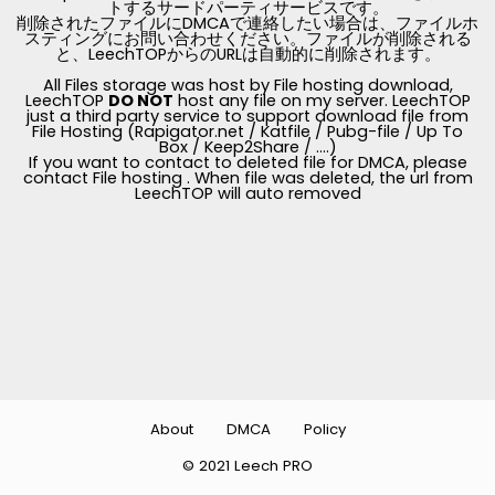
トするサードパーティサービスです。
削除されたファイルにDMCAで連絡したい場合は、ファイルホ
スティングにお問い合わせください。ファイルが削除される
と、LeechTOPからのURLは自動的に削除されます。
All Files storage was host by File hosting download,
LeechTOP
DO NOT
host any file on my server. LeechTOP
just a third party service to support download file from
File Hosting (Rapigator.net / Katfile / Pubg-file / Up To
Box / Keep2Share / ....)
If you want to contact to deleted file for DMCA, please
contact File hosting . When file was deleted, the url from
LeechTOP will auto removed
About
DMCA
Policy
© 2021 Leech PRO