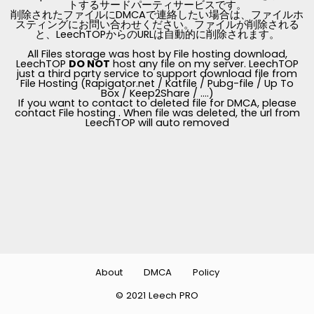
トするサードパーティサービスです。
削除されたファイルにDMCAで連絡したい場合は、ファイルホ
スティングにお問い合わせください。ファイルが削除される
と、LeechTOPからのURLは自動的に削除されます。
All Files storage was host by File hosting download,
LeechTOP
DO NOT
host any file on my server. LeechTOP
just a third party service to support download file from
File Hosting (Rapigator.net / Katfile / Pubg-file / Up To
Box / Keep2Share / ....)
If you want to contact to deleted file for DMCA, please
contact File hosting . When file was deleted, the url from
LeechTOP will auto removed
About
DMCA
Policy
© 2021 Leech PRO