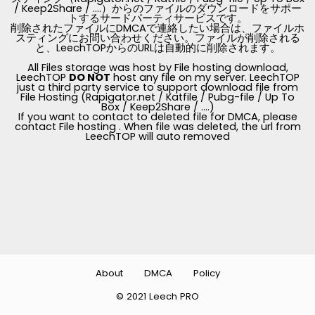
/ Keep2Share / ....）からのファイルのダウンロードをサポー
トするサードパーティサービスです。
削除されたファイルにDMCAで連絡したい場合は、ファイルホ
スティングにお問い合わせください。ファイルが削除される
と、LeechTOPからのURLは自動的に削除されます。
All Files storage was host by File hosting download,
LeechTOP
DO NOT
host any file on my server. LeechTOP
just a third party service to support download file from
File Hosting (Rapigator.net / Katfile / Pubg-file / Up To
Box / Keep2Share / ....)
If you want to contact to deleted file for DMCA, please
contact File hosting . When file was deleted, the url from
LeechTOP will auto removed
About
DMCA
Policy
© 2021 Leech PRO