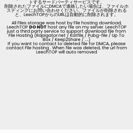
トするサードパーティサービスです。
削除されたファイルにDMCAで連絡したい場合は、ファイルホ
スティングにお問い合わせください。ファイルが削除される
と、LeechTOPからのURLは自動的に削除されます。
All Files storage was host by File hosting download,
LeechTOP
DO NOT
host any file on my server. LeechTOP
just a third party service to support download file from
File Hosting (Rapigator.net / Katfile / Pubg-file / Up To
Box / Keep2Share / ....)
If you want to contact to deleted file for DMCA, please
contact File hosting . When file was deleted, the url from
LeechTOP will auto removed