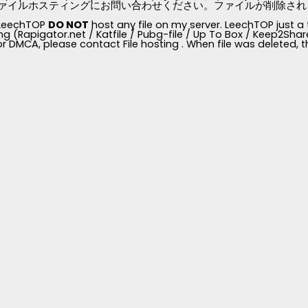
ァイルホスティングにお問い合わせください。ファイルが削除されると、
, LeechTOP
DO NOT
host any file on my server. LeechTOP just a 
ng (Rapigator.net / Katfile / Pubg-file / Up To Box / Keep2Share /
for DMCA, please contact File hosting . When file was deleted,