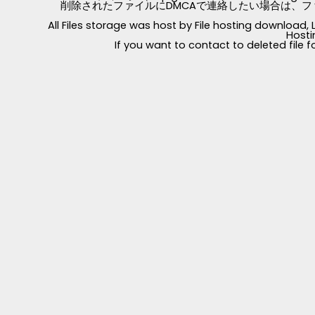
削除されたファイルにDMCAで連絡したい場合は、フ
All Files storage was host by File hosting download
Hosti
If you want to contact to deleted file 