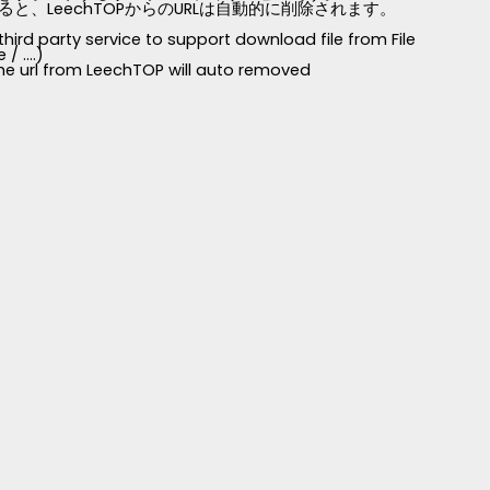
LeechTOPからのURLは自動的に削除されます。
third party service to support download file from File
 ....)
 the url from LeechTOP will auto removed