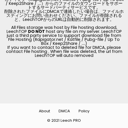
/ Keep2Share / ....）からのファイルのダウンロードをサポー
トするサードパーティサービスです。
削除されたファイルにDMCAで連絡したい場合は、ファイルホ
スティングにお問い合わせください。ファイルが削除される
と、LeechTOPからのURLは自動的に削除されます。
All Files storage was host by File hosting download,
LeechTOP
DO NOT
host any file on my server. LeechTOP
just a third party service to support download file from
File Hosting (Rapigator.net / Katfile / Pubg-file / Up To
Box / Keep2Share / ....)
If you want to contact to deleted file for DMCA, please
contact File hosting . When file was deleted, the url from
LeechTOP will auto removed
About
DMCA
Policy
© 2021 Leech PRO