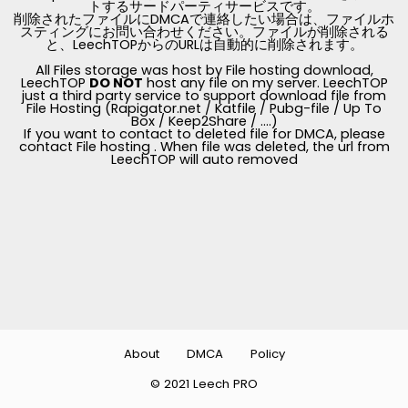
トするサードパーティサービスです。
削除されたファイルにDMCAで連絡したい場合は、ファイルホ
スティングにお問い合わせください。ファイルが削除される
と、LeechTOPからのURLは自動的に削除されます。
All Files storage was host by File hosting download,
LeechTOP
DO NOT
host any file on my server. LeechTOP
just a third party service to support download file from
File Hosting (Rapigator.net / Katfile / Pubg-file / Up To
Box / Keep2Share / ....)
If you want to contact to deleted file for DMCA, please
contact File hosting . When file was deleted, the url from
LeechTOP will auto removed
About
DMCA
Policy
© 2021 Leech PRO