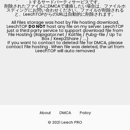
トするサードパーティサービスです。
削除されたファイルにDMCAで連絡したい場合は、ファイルホ
スティングにお問い合わせください。ファイルが削除される
と、LeechTOPからのURLは自動的に削除されます。
All Files storage was host by File hosting download,
LeechTOP
DO NOT
host any file on my server. LeechTOP
just a third party service to support download file from
File Hosting (Rapigator.net / Katfile / Pubg-file / Up To
Box / Keep2Share / ....)
If you want to contact to deleted file for DMCA, please
contact File hosting . When file was deleted, the url from
LeechTOP will auto removed
About
DMCA
Policy
© 2021 Leech PRO