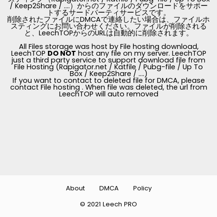
/ Keep2Share / ....）からのファイルのダウンロードをサポー
トするサードパーティサービスです。
削除されたファイルにDMCAで連絡したい場合は、ファイルホ
スティングにお問い合わせください。ファイルが削除される
と、LeechTOPからのURLは自動的に削除されます。
All Files storage was host by File hosting download,
LeechTOP
DO NOT
host any file on my server. LeechTOP
just a third party service to support download file from
File Hosting (Rapigator.net / Katfile / Pubg-file / Up To
Box / Keep2Share / ....)
If you want to contact to deleted file for DMCA, please
contact File hosting . When file was deleted, the url from
LeechTOP will auto removed
About
DMCA
Policy
© 2021 Leech PRO