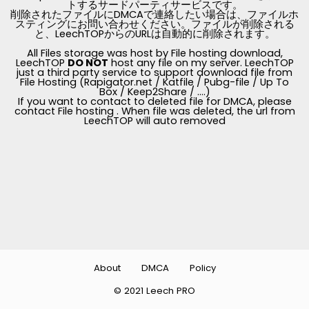
トするサードパーティサービスです。
削除されたファイルにDMCAで連絡したい場合は、ファイルホ
スティングにお問い合わせください。ファイルが削除される
と、LeechTOPからのURLは自動的に削除されます。
All Files storage was host by File hosting download,
LeechTOP
DO NOT
host any file on my server. LeechTOP
just a third party service to support download file from
File Hosting (Rapigator.net / Katfile / Pubg-file / Up To
Box / Keep2Share / ....)
If you want to contact to deleted file for DMCA, please
contact File hosting . When file was deleted, the url from
LeechTOP will auto removed
About
DMCA
Policy
© 2021 Leech PRO