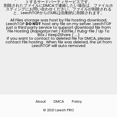
トするサードパーティサービスです。
削除されたファイルにDMCAで連絡したい場合は、ファイルホ
スティングにお問い合わせください。ファイルが削除される
と、LeechTOPからのURLは自動的に削除されます。
All Files storage was host by File hosting download,
LeechTOP
DO NOT
host any file on my server. LeechTOP
just a third party service to support download file from
File Hosting (Rapigator.net / Katfile / Pubg-file / Up To
Box / Keep2Share / ....)
If you want to contact to deleted file for DMCA, please
contact File hosting . When file was deleted, the url from
LeechTOP will auto removed
About
DMCA
Policy
© 2021 Leech PRO