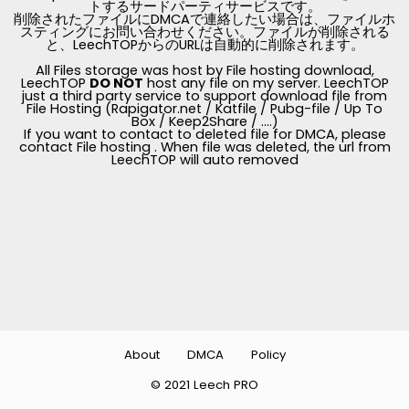
トするサードパーティサービスです。
削除されたファイルにDMCAで連絡したい場合は、ファイルホ
スティングにお問い合わせください。ファイルが削除される
と、LeechTOPからのURLは自動的に削除されます。
All Files storage was host by File hosting download,
LeechTOP
DO NOT
host any file on my server. LeechTOP
just a third party service to support download file from
File Hosting (Rapigator.net / Katfile / Pubg-file / Up To
Box / Keep2Share / ....)
If you want to contact to deleted file for DMCA, please
contact File hosting . When file was deleted, the url from
LeechTOP will auto removed
About
DMCA
Policy
© 2021 Leech PRO