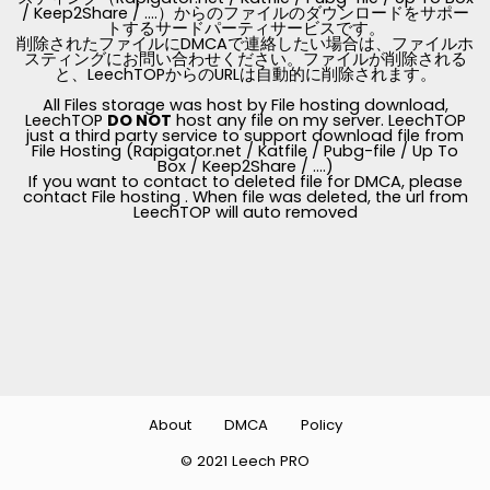
/ Keep2Share / ....）からのファイルのダウンロードをサポー
トするサードパーティサービスです。
削除されたファイルにDMCAで連絡したい場合は、ファイルホ
スティングにお問い合わせください。ファイルが削除される
と、LeechTOPからのURLは自動的に削除されます。
All Files storage was host by File hosting download,
LeechTOP
DO NOT
host any file on my server. LeechTOP
just a third party service to support download file from
File Hosting (Rapigator.net / Katfile / Pubg-file / Up To
Box / Keep2Share / ....)
If you want to contact to deleted file for DMCA, please
contact File hosting . When file was deleted, the url from
LeechTOP will auto removed
About
DMCA
Policy
© 2021 Leech PRO