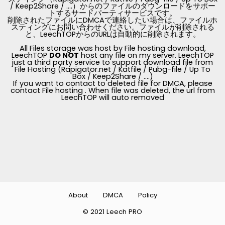
/ Keep2Share / ....）からのファイルのダウンロードをサポー
トするサードパーティサービスです。
削除されたファイルにDMCAで連絡したい場合は、ファイルホ
スティングにお問い合わせください。ファイルが削除される
と、LeechTOPからのURLは自動的に削除されます。
All Files storage was host by File hosting download,
LeechTOP
DO NOT
host any file on my server. LeechTOP
just a third party service to support download file from
File Hosting (Rapigator.net / Katfile / Pubg-file / Up To
Box / Keep2Share / ....)
If you want to contact to deleted file for DMCA, please
contact File hosting . When file was deleted, the url from
LeechTOP will auto removed
About
DMCA
Policy
© 2021 Leech PRO