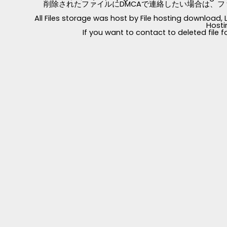
削除されたファイルにDMCAで連絡したい場合は、フ
All Files storage was host by File hosting download
Hosti
If you want to contact to deleted file 