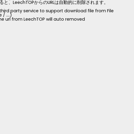
LeechTOPからのURLは自動的に削除されます。
third party service to support download file from File
 ....)
 the url from LeechTOP will auto removed