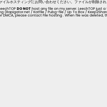
ァイルホスティングにお問い合わせください。ファイルが削除されると、
, LeechTOP
DO NOT
host any file on my server. LeechTOP just a 
ng (Rapigator.net / Katfile / Pubg-file / Up To Box / Keep2Share /
for DMCA, please contact File hosting . When file was deleted,