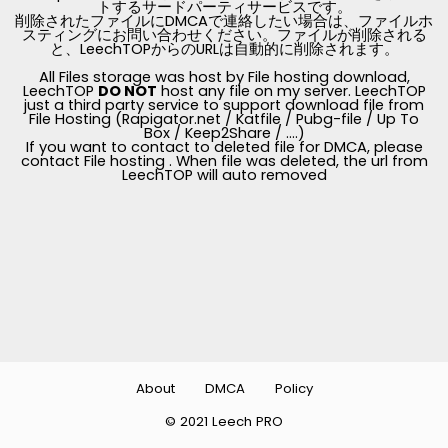
トするサードパーティサービスです。
削除されたファイルにDMCAで連絡したい場合は、ファイルホ
スティングにお問い合わせください。ファイルが削除される
と、LeechTOPからのURLは自動的に削除されます。
All Files storage was host by File hosting download,
LeechTOP
DO NOT
host any file on my server. LeechTOP
just a third party service to support download file from
File Hosting (Rapigator.net / Katfile / Pubg-file / Up To
Box / Keep2Share / ....)
If you want to contact to deleted file for DMCA, please
contact File hosting . When file was deleted, the url from
LeechTOP will auto removed
About
DMCA
Policy
© 2021 Leech PRO