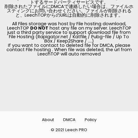
トするサードパーティサービスです。
削除されたファイルにDMCAで連絡したい場合は、ファイルホ
スティングにお問い合わせください。ファイルが削除される
と、LeechTOPからのURLは自動的に削除されます。
All Files storage was host by File hosting download,
LeechTOP
DO NOT
host any file on my server. LeechTOP
just a third party service to support download file from
File Hosting (Rapigator.net / Katfile / Pubg-file / Up To
Box / Keep2Share / ....)
If you want to contact to deleted file for DMCA, please
contact File hosting . When file was deleted, the url from
LeechTOP will auto removed
About
DMCA
Policy
© 2021 Leech PRO