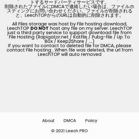
トするサードパーティサービスです。
削除されたファイルにDMCAで連絡したい場合は、ファイルホ
スティングにお問い合わせください。ファイルが削除される
と、LeechTOPからのURLは自動的に削除されます。
All Files storage was host by File hosting download,
LeechTOP
DO NOT
host any file on my server. LeechTOP
just a third party service to support download file from
File Hosting (Rapigator.net / Katfile / Pubg-file / Up To
Box / Keep2Share / ....)
If you want to contact to deleted file for DMCA, please
contact File hosting . When file was deleted, the url from
LeechTOP will auto removed
About
DMCA
Policy
© 2021 Leech PRO