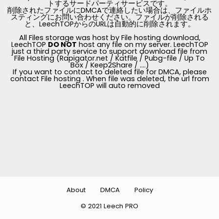
トするサードパーティサービスです。
削除されたファイルにDMCAで連絡したい場合は、ファイルホ
スティングにお問い合わせください。ファイルが削除される
と、LeechTOPからのURLは自動的に削除されます。
All Files storage was host by File hosting download,
LeechTOP
DO NOT
host any file on my server. LeechTOP
just a third party service to support download file from
File Hosting (Rapigator.net / Katfile / Pubg-file / Up To
Box / Keep2Share / ....)
If you want to contact to deleted file for DMCA, please
contact File hosting . When file was deleted, the url from
LeechTOP will auto removed
About
DMCA
Policy
© 2021 Leech PRO