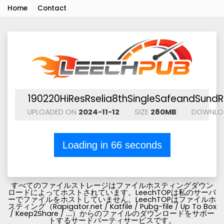
Home
Contact
190220HiResRselia8thSingleSafeandSundRs
UPLOADED ON
2024-11-12
SIZE
280MB
DOWNLO
Loading in
66
seconds
すべてのファイルストレージはファイルホスティングダウン
ロードによってホストされています。LeechTOPは私のサーバ
ーでファイルをホストしていません。LeechTOPはファイルホ
スティング（Rapigator.net / Katfile / Pubg-file / Up To Box
/ Keep2Share / ....）からのファイルのダウンロードをサポー
トするサードパーティサービスです。