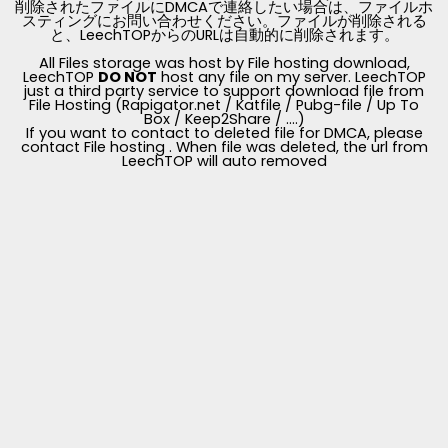
削除されたファイルにDMCAで連絡したい場合は、ファイルホ
スティングにお問い合わせください。ファイルが削除される
と、LeechTOPからのURLは自動的に削除されます。
All Files storage was host by File hosting download,
LeechTOP
DO NOT
host any file on my server. LeechTOP
just a third party service to support download file from
File Hosting (Rapigator.net / Katfile / Pubg-file / Up To
Box / Keep2Share / ....)
If you want to contact to deleted file for DMCA, please
contact File hosting . When file was deleted, the url from
LeechTOP will auto removed