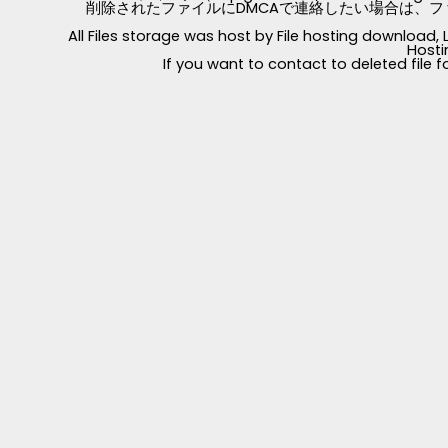
削除されたファイルにDMCAで連絡したい場合は、フ
All Files storage was host by File hosting download
Hosti
If you want to contact to deleted file 