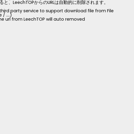
LeechTOPからのURLは自動的に削除されます。
third party service to support download file from File
 ....)
 the url from LeechTOP will auto removed