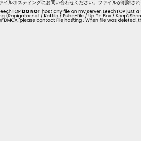
ァイルホスティングにお問い合わせください。ファイルが削除されると、
, LeechTOP
DO NOT
host any file on my server. LeechTOP just a 
ng (Rapigator.net / Katfile / Pubg-file / Up To Box / Keep2Share /
for DMCA, please contact File hosting . When file was deleted,