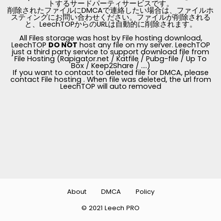
トするサードパーティサービスです。
削除されたファイルにDMCAで連絡したい場合は、ファイルホ
スティングにお問い合わせください。ファイルが削除される
と、LeechTOPからのURLは自動的に削除されます。
All Files storage was host by File hosting download,
LeechTOP
DO NOT
host any file on my server. LeechTOP
just a third party service to support download file from
File Hosting (Rapigator.net / Katfile / Pubg-file / Up To
Box / Keep2Share / ....)
If you want to contact to deleted file for DMCA, please
contact File hosting . When file was deleted, the url from
LeechTOP will auto removed
About
DMCA
Policy
© 2021 Leech PRO