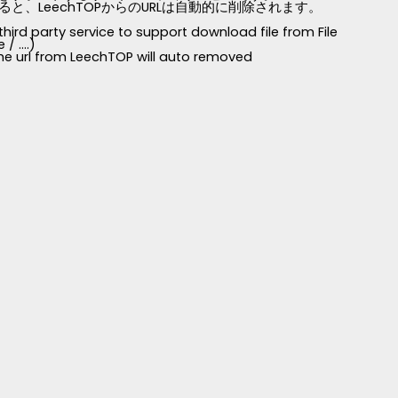
LeechTOPからのURLは自動的に削除されます。
third party service to support download file from File
 ....)
 the url from LeechTOP will auto removed