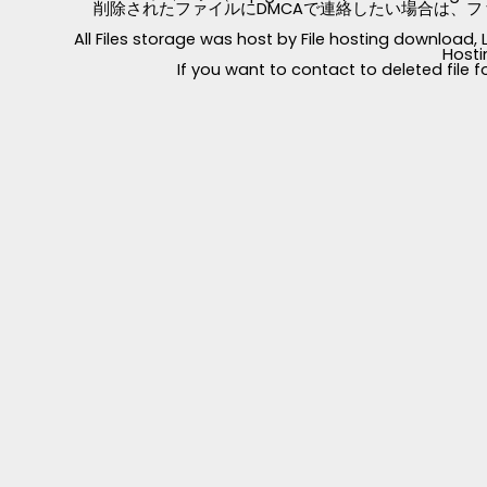
削除されたファイルにDMCAで連絡したい場合は、フ
All Files storage was host by File hosting download
Hosti
If you want to contact to deleted file 