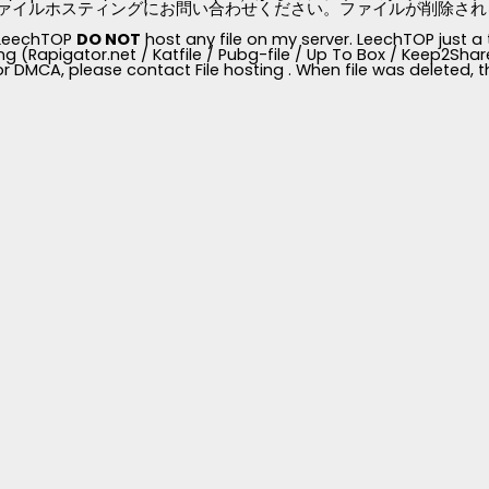
ァイルホスティングにお問い合わせください。ファイルが削除されると、
, LeechTOP
DO NOT
host any file on my server. LeechTOP just a 
ng (Rapigator.net / Katfile / Pubg-file / Up To Box / Keep2Share /
for DMCA, please contact File hosting . When file was deleted,