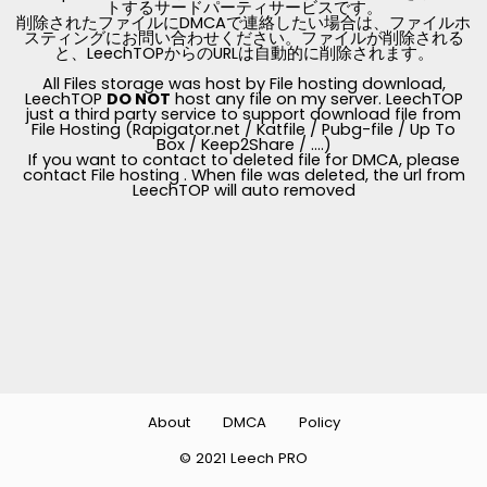
トするサードパーティサービスです。
削除されたファイルにDMCAで連絡したい場合は、ファイルホ
スティングにお問い合わせください。ファイルが削除される
と、LeechTOPからのURLは自動的に削除されます。
All Files storage was host by File hosting download,
LeechTOP
DO NOT
host any file on my server. LeechTOP
just a third party service to support download file from
File Hosting (Rapigator.net / Katfile / Pubg-file / Up To
Box / Keep2Share / ....)
If you want to contact to deleted file for DMCA, please
contact File hosting . When file was deleted, the url from
LeechTOP will auto removed
About
DMCA
Policy
© 2021 Leech PRO