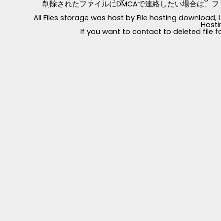
削除されたファイルにDMCAで連絡したい場合は、フ
All Files storage was host by File hosting download
Hosti
If you want to contact to deleted file 