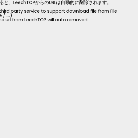
LeechTOPからのURLは自動的に削除されます。
third party service to support download file from File
 ....)
 the url from LeechTOP will auto removed