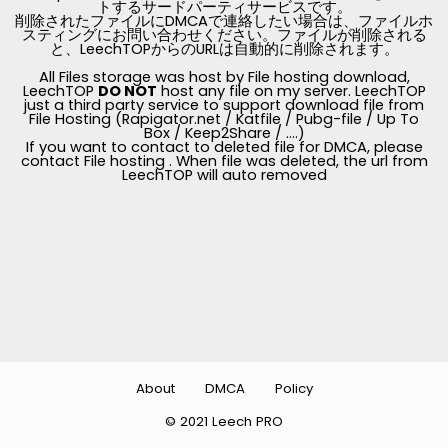
トするサードパーティサービスです。
削除されたファイルにDMCAで連絡したい場合は、ファイルホ
スティングにお問い合わせください。ファイルが削除される
と、LeechTOPからのURLは自動的に削除されます。
All Files storage was host by File hosting download,
LeechTOP
DO NOT
host any file on my server. LeechTOP
just a third party service to support download file from
File Hosting (Rapigator.net / Katfile / Pubg-file / Up To
Box / Keep2Share / ....)
If you want to contact to deleted file for DMCA, please
contact File hosting . When file was deleted, the url from
LeechTOP will auto removed
About
DMCA
Policy
© 2021 Leech PRO