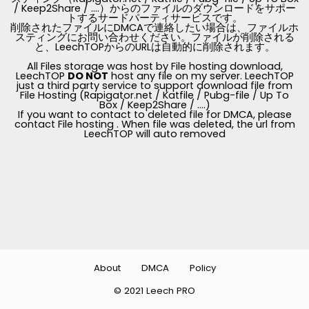
/ Keep2Share / ....）からのファイルのダウンロードをサポー
トするサードパーティサービスです。
削除されたファイルにDMCAで連絡したい場合は、ファイルホ
スティングにお問い合わせください。ファイルが削除される
と、LeechTOPからのURLは自動的に削除されます。
All Files storage was host by File hosting download,
LeechTOP
DO NOT
host any file on my server. LeechTOP
just a third party service to support download file from
File Hosting (Rapigator.net / Katfile / Pubg-file / Up To
Box / Keep2Share / ....)
If you want to contact to deleted file for DMCA, please
contact File hosting . When file was deleted, the url from
LeechTOP will auto removed
About
DMCA
Policy
© 2021 Leech PRO