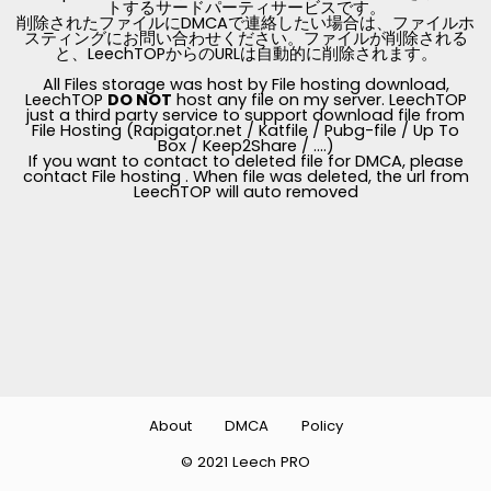
トするサードパーティサービスです。
削除されたファイルにDMCAで連絡したい場合は、ファイルホ
スティングにお問い合わせください。ファイルが削除される
と、LeechTOPからのURLは自動的に削除されます。
All Files storage was host by File hosting download,
LeechTOP
DO NOT
host any file on my server. LeechTOP
just a third party service to support download file from
File Hosting (Rapigator.net / Katfile / Pubg-file / Up To
Box / Keep2Share / ....)
If you want to contact to deleted file for DMCA, please
contact File hosting . When file was deleted, the url from
LeechTOP will auto removed
About
DMCA
Policy
© 2021 Leech PRO