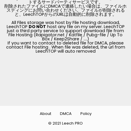
トするサードパーティサービスです。
削除されたファイルにDMCAで連絡したい場合は、ファイルホ
スティングにお問い合わせください。ファイルが削除される
と、LeechTOPからのURLは自動的に削除されます。
All Files storage was host by File hosting download,
LeechTOP
DO NOT
host any file on my server. LeechTOP
just a third party service to support download file from
File Hosting (Rapigator.net / Katfile / Pubg-file / Up To
Box / Keep2Share / ....)
If you want to contact to deleted file for DMCA, please
contact File hosting . When file was deleted, the url from
LeechTOP will auto removed
About
DMCA
Policy
© 2021 Leech PRO