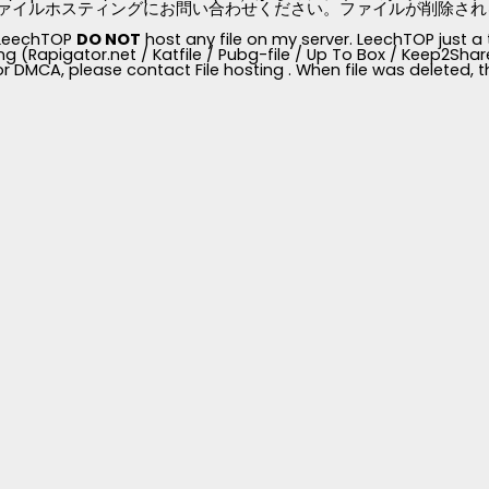
ァイルホスティングにお問い合わせください。ファイルが削除されると、
, LeechTOP
DO NOT
host any file on my server. LeechTOP just a 
ng (Rapigator.net / Katfile / Pubg-file / Up To Box / Keep2Share /
for DMCA, please contact File hosting . When file was deleted,