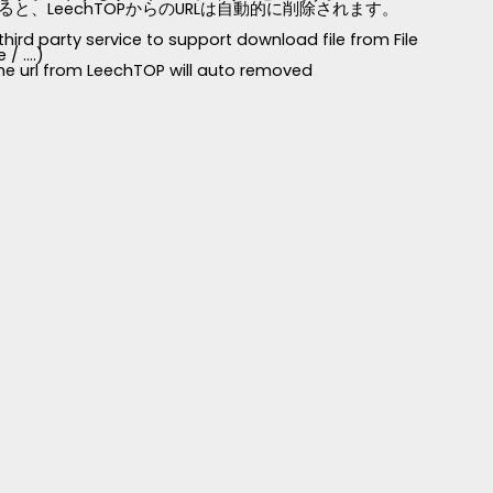
LeechTOPからのURLは自動的に削除されます。
third party service to support download file from File
 ....)
 the url from LeechTOP will auto removed