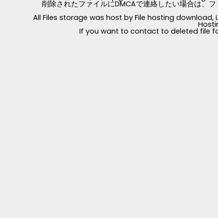
削除されたファイルにDMCAで連絡したい場合は、フ
All Files storage was host by File hosting download
Hosti
If you want to contact to deleted file 