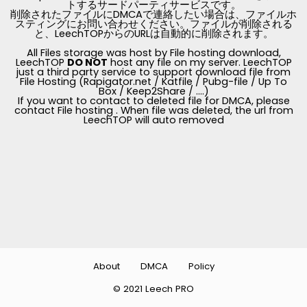
トするサードパーティサービスです。
削除されたファイルにDMCAで連絡したい場合は、ファイルホ
スティングにお問い合わせください。ファイルが削除される
と、LeechTOPからのURLは自動的に削除されます。
All Files storage was host by File hosting download,
LeechTOP
DO NOT
host any file on my server. LeechTOP
just a third party service to support download file from
File Hosting (Rapigator.net / Katfile / Pubg-file / Up To
Box / Keep2Share / ....)
If you want to contact to deleted file for DMCA, please
contact File hosting . When file was deleted, the url from
LeechTOP will auto removed
About
DMCA
Policy
© 2021 Leech PRO