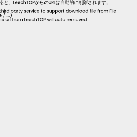
LeechTOPからのURLは自動的に削除されます。
third party service to support download file from File
 ....)
 the url from LeechTOP will auto removed