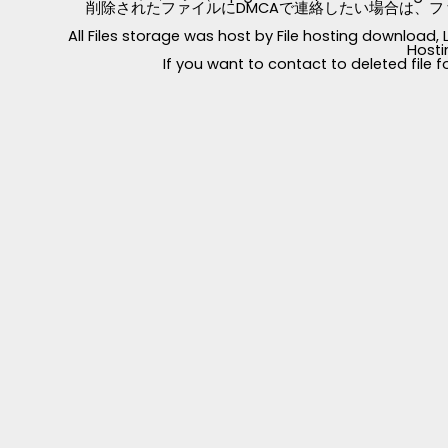
削除されたファイルにDMCAで連絡したい場合は、フ
All Files storage was host by File hosting download
Hosti
If you want to contact to deleted file 