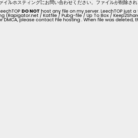
ァイルホスティングにお問い合わせください。ファイルが削除されると、
, LeechTOP
DO NOT
host any file on my server. LeechTOP just a 
ng (Rapigator.net / Katfile / Pubg-file / Up To Box / Keep2Share /
for DMCA, please contact File hosting . When file was deleted,