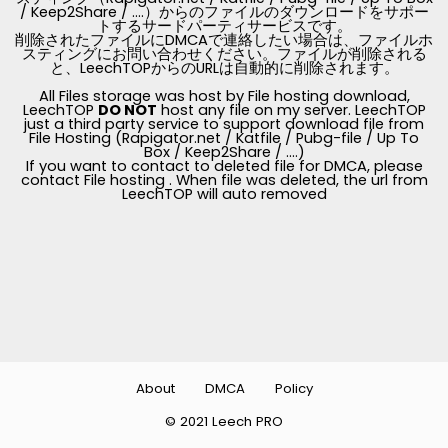
/ Keep2Share / ....）からのファイルのダウンロードをサポー
トするサードパーティサービスです。
削除されたファイルにDMCAで連絡したい場合は、ファイルホ
スティングにお問い合わせください。ファイルが削除される
と、LeechTOPからのURLは自動的に削除されます。
All Files storage was host by File hosting download,
LeechTOP
DO NOT
host any file on my server. LeechTOP
just a third party service to support download file from
File Hosting (Rapigator.net / Katfile / Pubg-file / Up To
Box / Keep2Share / ....)
If you want to contact to deleted file for DMCA, please
contact File hosting . When file was deleted, the url from
LeechTOP will auto removed
About
DMCA
Policy
© 2021 Leech PRO