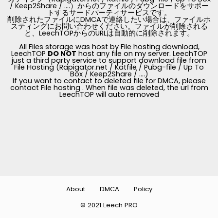
/ Keep2Share / ....）からのファイルのダウンロードをサポー
トするサードパーティサービスです。
削除されたファイルにDMCAで連絡したい場合は、ファイルホ
スティングにお問い合わせください。ファイルが削除される
と、LeechTOPからのURLは自動的に削除されます。
All Files storage was host by File hosting download,
LeechTOP
DO NOT
host any file on my server. LeechTOP
just a third party service to support download file from
File Hosting (Rapigator.net / Katfile / Pubg-file / Up To
Box / Keep2Share / ....)
If you want to contact to deleted file for DMCA, please
contact File hosting . When file was deleted, the url from
LeechTOP will auto removed
About
DMCA
Policy
© 2021 Leech PRO