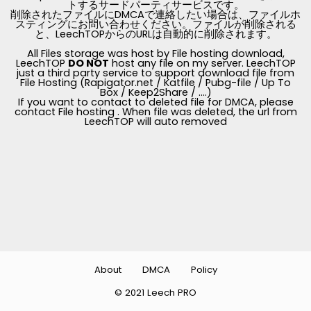
トするサードパーティサービスです。
削除されたファイルにDMCAで連絡したい場合は、ファイルホ
スティングにお問い合わせください。ファイルが削除される
と、LeechTOPからのURLは自動的に削除されます。
All Files storage was host by File hosting download,
LeechTOP
DO NOT
host any file on my server. LeechTOP
just a third party service to support download file from
File Hosting (Rapigator.net / Katfile / Pubg-file / Up To
Box / Keep2Share / ....)
If you want to contact to deleted file for DMCA, please
contact File hosting . When file was deleted, the url from
LeechTOP will auto removed
About
DMCA
Policy
© 2021 Leech PRO