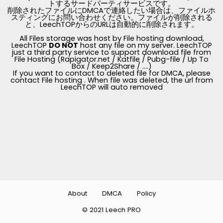
トするサードパーティサービスです。
削除されたファイルにDMCAで連絡したい場合は、ファイルホ
スティングにお問い合わせください。ファイルが削除される
と、LeechTOPからのURLは自動的に削除されます。
All Files storage was host by File hosting download,
LeechTOP
DO NOT
host any file on my server. LeechTOP
just a third party service to support download file from
File Hosting (Rapigator.net / Katfile / Pubg-file / Up To
Box / Keep2Share / ....)
If you want to contact to deleted file for DMCA, please
contact File hosting . When file was deleted, the url from
LeechTOP will auto removed
About
DMCA
Policy
© 2021 Leech PRO