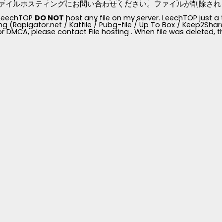
ァイルホスティングにお問い合わせください。ファイルが削除されると、
, LeechTOP
DO NOT
host any file on my server. LeechTOP just a 
ng (Rapigator.net / Katfile / Pubg-file / Up To Box / Keep2Share /
for DMCA, please contact File hosting . When file was deleted,