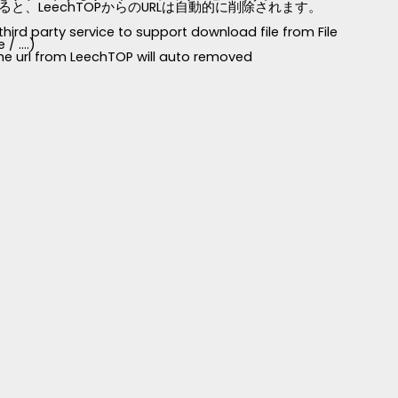
LeechTOPからのURLは自動的に削除されます。
third party service to support download file from File
 ....)
 the url from LeechTOP will auto removed