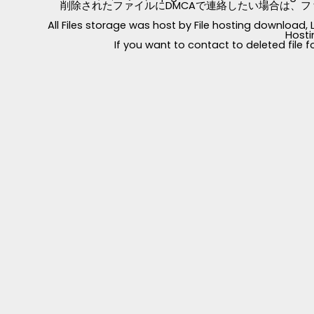
削除されたファイルにDMCAで連絡したい場合は、フ
All Files storage was host by File hosting download
Hosti
If you want to contact to deleted file 