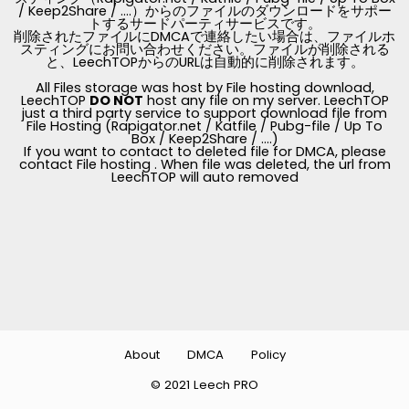
/ Keep2Share / ....）からのファイルのダウンロードをサポー
トするサードパーティサービスです。
削除されたファイルにDMCAで連絡したい場合は、ファイルホ
スティングにお問い合わせください。ファイルが削除される
と、LeechTOPからのURLは自動的に削除されます。
All Files storage was host by File hosting download,
LeechTOP
DO NOT
host any file on my server. LeechTOP
just a third party service to support download file from
File Hosting (Rapigator.net / Katfile / Pubg-file / Up To
Box / Keep2Share / ....)
If you want to contact to deleted file for DMCA, please
contact File hosting . When file was deleted, the url from
LeechTOP will auto removed
About
DMCA
Policy
© 2021 Leech PRO