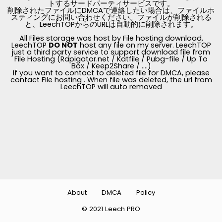
トするサードパーティサービスです。
削除されたファイルにDMCAで連絡したい場合は、ファイルホ
スティングにお問い合わせください。ファイルが削除される
と、LeechTOPからのURLは自動的に削除されます。
All Files storage was host by File hosting download,
LeechTOP
DO NOT
host any file on my server. LeechTOP
just a third party service to support download file from
File Hosting (Rapigator.net / Katfile / Pubg-file / Up To
Box / Keep2Share / ....)
If you want to contact to deleted file for DMCA, please
contact File hosting . When file was deleted, the url from
LeechTOP will auto removed
About
DMCA
Policy
© 2021 Leech PRO