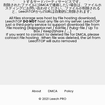
トするサードパーティサービスです。
削除されたファイルにDMCAで連絡したい場合は、ファイルホ
スティングにお問い合わせください。ファイルが削除される
と、LeechTOPからのURLは自動的に削除されます。
All Files storage was host by File hosting download,
LeechTOP
DO NOT
host any file on my server. LeechTOP
just a third party service to support download file from
File Hosting (Rapigator.net / Katfile / Pubg-file / Up To
Box / Keep2Share / ....)
If you want to contact to deleted file for DMCA, please
contact File hosting . When file was deleted, the url from
LeechTOP will auto removed
About
DMCA
Policy
© 2021 Leech PRO