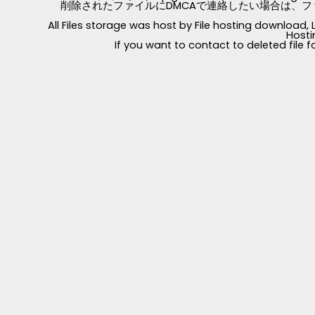
削除されたファイルにDMCAで連絡したい場合は、フ
All Files storage was host by File hosting download
Hosti
If you want to contact to deleted file 