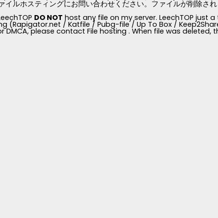
ァイルホスティングにお問い合わせください。ファイルが削除されると、
, LeechTOP
DO NOT
host any file on my server. LeechTOP just a 
ng (Rapigator.net / Katfile / Pubg-file / Up To Box / Keep2Share /
for DMCA, please contact File hosting . When file was deleted,