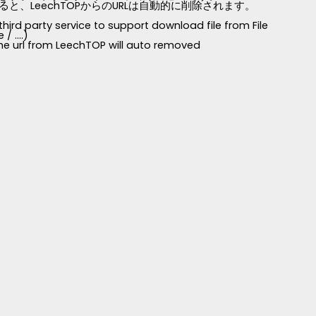
LeechTOPからのURLは自動的に削除されます。
third party service to support download file from File
 ....)
 the url from LeechTOP will auto removed