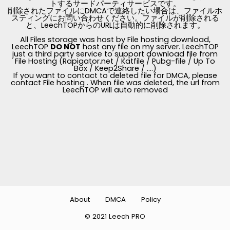
トするサードパーティサービスです。
削除されたファイルにDMCAで連絡したい場合は、ファイルホ
スティングにお問い合わせください。ファイルが削除される
と、LeechTOPからのURLは自動的に削除されます。
All Files storage was host by File hosting download,
LeechTOP
DO NOT
host any file on my server. LeechTOP
just a third party service to support download file from
File Hosting (Rapigator.net / Katfile / Pubg-file / Up To
Box / Keep2Share / ....)
If you want to contact to deleted file for DMCA, please
contact File hosting . When file was deleted, the url from
LeechTOP will auto removed
About
DMCA
Policy
© 2021 Leech PRO