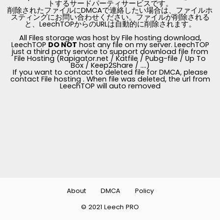
トするサードパーティサービスです。
削除されたファイルにDMCAで連絡したい場合は、ファイルホ
スティングにお問い合わせください。ファイルが削除される
と、LeechTOPからのURLは自動的に削除されます。
All Files storage was host by File hosting download,
LeechTOP
DO NOT
host any file on my server. LeechTOP
just a third party service to support download file from
File Hosting (Rapigator.net / Katfile / Pubg-file / Up To
Box / Keep2Share / ....)
If you want to contact to deleted file for DMCA, please
contact File hosting . When file was deleted, the url from
LeechTOP will auto removed
About
DMCA
Policy
© 2021 Leech PRO