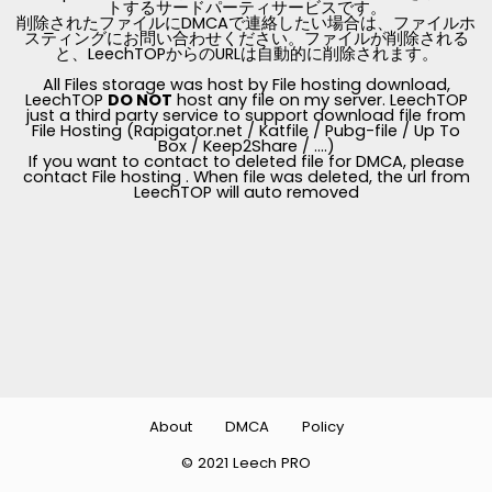
トするサードパーティサービスです。
削除されたファイルにDMCAで連絡したい場合は、ファイルホ
スティングにお問い合わせください。ファイルが削除される
と、LeechTOPからのURLは自動的に削除されます。
All Files storage was host by File hosting download,
LeechTOP
DO NOT
host any file on my server. LeechTOP
just a third party service to support download file from
File Hosting (Rapigator.net / Katfile / Pubg-file / Up To
Box / Keep2Share / ....)
If you want to contact to deleted file for DMCA, please
contact File hosting . When file was deleted, the url from
LeechTOP will auto removed
About
DMCA
Policy
© 2021 Leech PRO