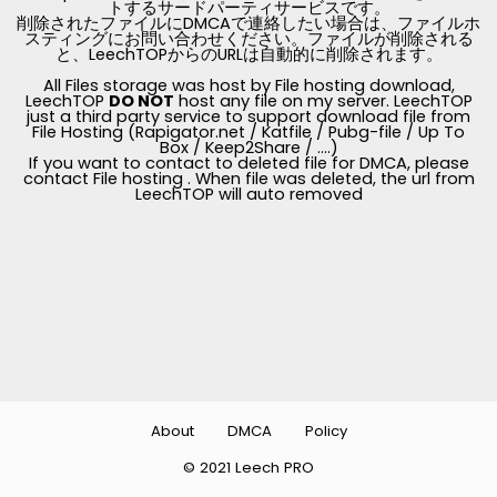
トするサードパーティサービスです。
削除されたファイルにDMCAで連絡したい場合は、ファイルホ
スティングにお問い合わせください。ファイルが削除される
と、LeechTOPからのURLは自動的に削除されます。
All Files storage was host by File hosting download,
LeechTOP
DO NOT
host any file on my server. LeechTOP
just a third party service to support download file from
File Hosting (Rapigator.net / Katfile / Pubg-file / Up To
Box / Keep2Share / ....)
If you want to contact to deleted file for DMCA, please
contact File hosting . When file was deleted, the url from
LeechTOP will auto removed
About
DMCA
Policy
© 2021 Leech PRO