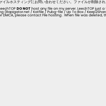
ァイルホスティングにお問い合わせください。ファイルが削除されると、
, LeechTOP
DO NOT
host any file on my server. LeechTOP just a 
ng (Rapigator.net / Katfile / Pubg-file / Up To Box / Keep2Share /
for DMCA, please contact File hosting . When file was deleted,