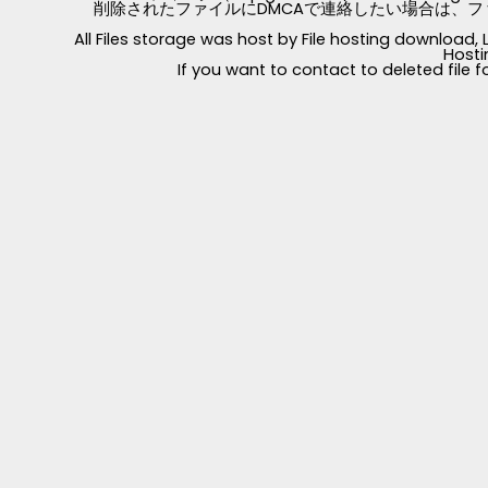
削除されたファイルにDMCAで連絡したい場合は、フ
All Files storage was host by File hosting download
Hosti
If you want to contact to deleted file 