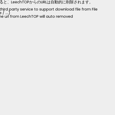
LeechTOPからのURLは自動的に削除されます。
third party service to support download file from File
 ....)
 the url from LeechTOP will auto removed