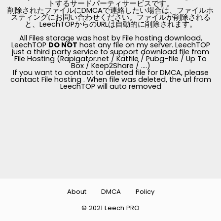
トするサードパーティサービスです。
削除されたファイルにDMCAで連絡したい場合は、ファイルホ
スティングにお問い合わせください。ファイルが削除される
と、LeechTOPからのURLは自動的に削除されます。
All Files storage was host by File hosting download,
LeechTOP
DO NOT
host any file on my server. LeechTOP
just a third party service to support download file from
File Hosting (Rapigator.net / Katfile / Pubg-file / Up To
Box / Keep2Share / ....)
If you want to contact to deleted file for DMCA, please
contact File hosting . When file was deleted, the url from
LeechTOP will auto removed
About
DMCA
Policy
© 2021 Leech PRO