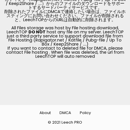
/ Keep2Share / ....）からのファイルのダウンロードをサポー
トするサードパーティサービスです。
削除されたファイルにDMCAで連絡したい場合は、ファイルホ
スティングにお問い合わせください。ファイルが削除される
と、LeechTOPからのURLは自動的に削除されます。
All Files storage was host by File hosting download,
LeechTOP
DO NOT
host any file on my server. LeechTOP
just a third party service to support download file from
File Hosting (Rapigator.net / Katfile / Pubg-file / Up To
Box / Keep2Share / ....)
If you want to contact to deleted file for DMCA, please
contact File hosting . When file was deleted, the url from
LeechTOP will auto removed
About
DMCA
Policy
© 2021 Leech PRO