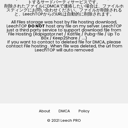
トするサードパーティサービスです。
削除されたファイルにDMCAで連絡したい場合は、ファイルホ
スティングにお問い合わせください。ファイルが削除される
と、LeechTOPからのURLは自動的に削除されます。
All Files storage was host by File hosting download,
LeechTOP
DO NOT
host any file on my server. LeechTOP
just a third party service to support download file from
File Hosting (Rapigator.net / Katfile / Pubg-file / Up To
Box / Keep2Share / ....)
If you want to contact to deleted file for DMCA, please
contact File hosting . When file was deleted, the url from
LeechTOP will auto removed
About
DMCA
Policy
© 2021 Leech PRO